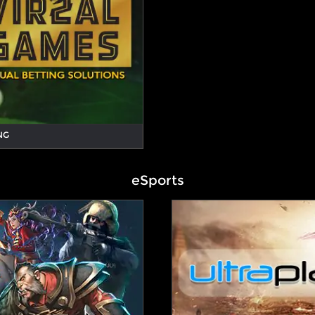
NG
eSports