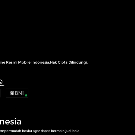
e Resmi Mobile Indonesia.Hak Cipta Dilindungi.
nesia
 mempermudah bosku agar dapat bermain judi bola