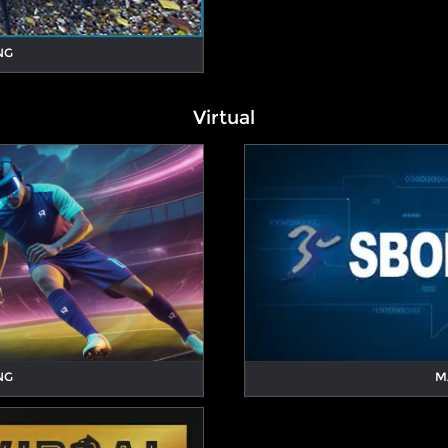
NG
Virtual
NG
M