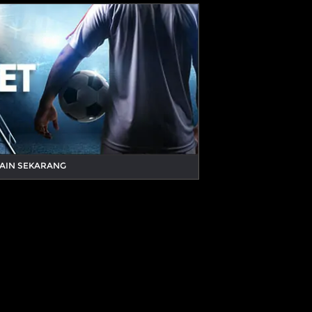
AIN SEKARANG