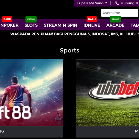
Lupa Kata Sandi ?
Hubungi K
BARU
BARU
PROMO
PROMO
DNPOKER
SLOTS
STREAM N SPIN
IDNLIVE
ARCADE
TAB
SPADA PENIPUAN! BAGI PENGGUNA 3, INDOSAT, IM3, XL. HUB Livechat ht
Sports
NG
M