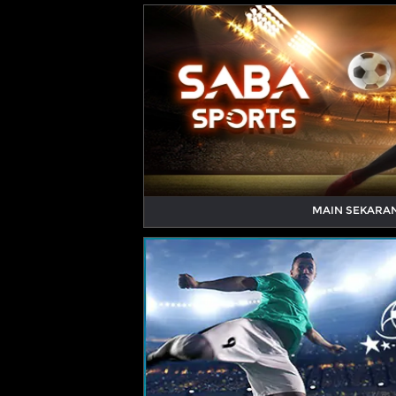
MAIN SEKARA